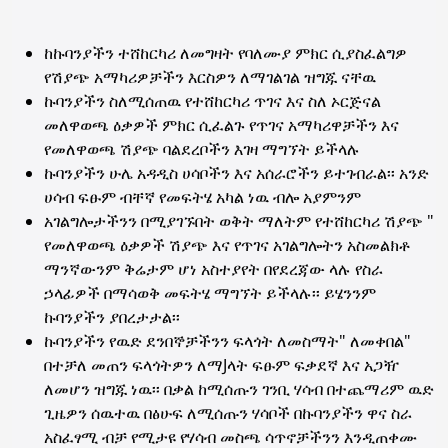
ከኩባንያችን ተሸከርካሪ ለመግዛት የባለሙያ ምክር ሲያስፈልግዎ
የሽያጭ አማካሪዎቻችን እርስዎን ለማገልገል ዝግጁ ናቸዉ
ኩባንያችን ስለሚሰጠዉ የተሸከርካሪ ጥገና እና ስለ ኦርጅናል
መለዋወጫ ዕቃዎች ምክር ሲፈልጉ የጥገና አማካሪዋቻችን እና
የመለዋወጫ ሽያጭ ባልደረቦችን እገዛ ማግኘት ይችላሉ
ኩባንያችን ሁሌ አዳዲስ ሀሳቦችን እና አሰራሮችን ይተገብራል፡፡ አንድ
ሀሳብ ፍፁም ብቸኛ የመፍትሄ አካል ነዉ ብሎ አያምንም
አገልግሎታችንን በሚያገኙበት ወቅት ማለትም የተሸከርካሪ ሽያጭ "
የመለዋወጫ ዕቃዎች ሽያጭ እና የጥገና አገልግሎትን አስመልክቶ
ማንኛውንም ቅሬታም ሆነ አስተያየት በየደረጃው ላሉ የስራ
ኃላፊዎች በማሳወቅ መፍትሄ ማግኘት ይችላሉ፡፡ ይሄንንም
ኩባንያችን ያበረታታል፡፡
ኩባንያችን የዉድ ደንበኞቻችንን ፍላጎት ለመስማት" ለመቀበል"
በተቻለ መጠን ፍላጎትዎን ለማJላት ፍፁም ፍቃደኛ እና አጋዥ
ለመሆን ዝግጁ ነዉ፡፡ በቃል ከሚሰጡን ገንቢ ሃሳብ በተጨማሪም ዉድ
ጊዜዎን ሰዉተዉ በፅሁፍ ለሚሰጡን ሃሳቦች በኩባንያችን ዋና ስራ
አስፈፃሚ ብቻ የሚታዩ የሃሳብ መስጫ ሳጥኖቻችንን እንዲጠቀሙ