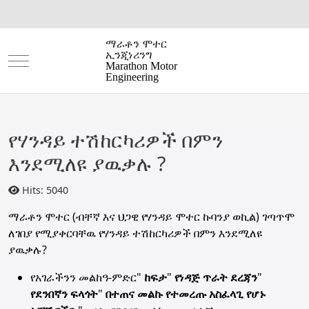
ማራቶን ሞተር
ኢንጂነሪንግ
Mobile Menu Toggle
Marathon Motor
Engineering
የሃንዳይ ተሽከርካሪዎች በምን
እንደሚለዩ ያዉቃሉ ?
Hits: 5040
ማራቶን ሞተር (ብቸኛ እና ህጋዊ የሃንዳይ ሞተር ኩባንያ ወኪል) ገጣጥሞ
ለገበያ የሚያቀርባቸዉ የሃንዳይ ተሽከርካሪዎች በምን እንደሚለዩ
ያዉቃሉ?
የአገራችንን መልከዓ-ምድር"
ከፍታ
"
የነዳጅ ጥራት ደረጃን
"
የደንበኛን ፍላጎት
"
በተጠና መልኩ የተመረጡ አስፈላጊ የሆኑ