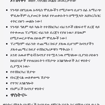
ኦፕሽኖችን
"ወዘተ. ባገናዘበ መልኩ መመረታቸው
ሃንዳይ በየጊዜዉ አዳዲስ ሞዴሎችን የሚያወጣ ሲሆን ሰፊ አማራጭ
ሞዴሎችም ሲያመርት ከላይ የተጠቀሱትን በማሟላት አህጉር/አገር
ተኮር በሆነ መልኩ ነው፤
ሃንዳይ ዓለም ላይ ካሉት የተሸከርካሪ ብራንዶች በከፍተኛ ደረጃ ላይ
የተቀመጠ ፕሪሚየር ብራንድ ደረጃን የያዘ ነዉ፡፡ ይሄዉም
በሚያመርታቸዉ በሁሉም ሞዴሎች ነው፤
ፕሪሚየም ብራንድ ተጨማሪ ክፍያ ያለዉ ቢሆንም ኩባንያችን
ያለተጨማሪ ክፍያ ተሸከርካሪዎቹን ማቅረቡ ፤
አንድ አዉቶሞቲቭ ኩባንያ የተሟላ ነዉ የሚባለው ቢያንስ ሶስቱን
ከዚህ በታች የተዘረዘሩትን የሽያጭ አገልግሎቶች እና ዋስትና
ሲያሟላ ነዉ፡-
የተሸከርካሪ ሽያጭ
የኦርጅናል መለዋወጫ ሽያጭ
የጥገና አገልግሎት
የአምራች ኩባንያ ዋስትና
ዋስትና፡-
ዋስትና ማለት በአምራች ኩባንያዉ የምርት ሂደት እና የማቴሪያል ጥራት