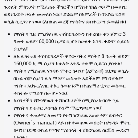
ጉድለት ምክንያት የሚፈጠሩ ችግሮችን በማስተካክል ወይም በመቀየር
ወደነበረበት ሁኔታ መመለስ ነዉ፡፡ ይሄዉም በአምራች ኩባንያዉ ህጋዊ
ወኪል ሲረጋገጥ ነዉ፡፡ (ለበለጠ መረጃ የዋስትና ደብተርዎን ይመልከቱ)
የዋስትና ጊዜ የሚሸፍነዉ ተሸከርካሪውን ከተረከቡ ቀን ጀምሮ 3
ዓመት ወይም 60,000 ኪ.ሜ ሲሆን ከሁለት አንዱ ቀድሞ ሲደርስ
ያበቃል፤
ለኤሌክትሪክ ተሽከርካሪዎች ዋናው ባትሪ ዋስትና 8 ዓመት ወይም
160,000 ኪ.ሜ ሲሆን ከሁለት አንዱ ቀድሞ ሲደርስ ያበቃል፤
ዋስትና የሚሰጠዉ ሃንዳይ ሞተር ኩባንያ (አምራቹ) በህጋዊ ወኪሉ
በኩል ብቻ ሲሆን ሌላ ማንም መስጠት አይችልም ምክንያቱም
ዋስትና አህጉር/አገር ተኮር ከመሆኑም በተጨማሪ ህጋዊ መስመር
ተከትሎ የሚሰጥ በመሆኑ ነዉ፤
ኩባንያችን የሸጣቸዉን ተሽከርካሪዎች በሚያስረክብበት ጊዜ
የዋስትና ደብተር ይሰጣል ይሄም ማረጋገጫዎ ነዉ፤
የዋስትና ተጠቃሚ ለመሆን የተሽከርካሪዉ አጠቃቀም ደብተር
(Owner`s manual ) ላይ በተቀመጠዉ መሰረት በሃንዳይ ሞተር
ኩባንያ ህጋዊ ወኪል የጥገና ማዕከላት ተሸከርካሪዉ ሰርቪስ መደረግ
አለበት፤