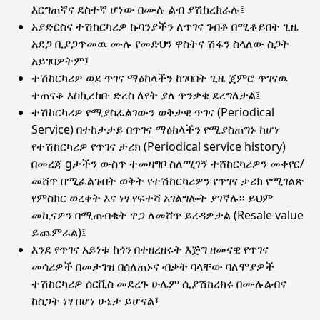
እርግጠኛና ደስተኛ ሆነው በሙሉ ልብ ያሽከረክራሉ፤
አያድርስና ተሽከርካሪዎ ኩባንያችን ለጥገና ገብቶ በሚቆይበት ጊዜ
አደጋ ቢያጋጥመዉ ሙሉ የመድህን ዋስትና ሽፋን ስላለው ስጋት
አይገባዎትም፤
ተሽከርካሪዎ ወደ ጥገና ማዕከላችን ከገባበት ጊዜ ጀምሮ ጥገናዉ
ተጠናቆ እስኪረከቡ ድረስ ለየት ያለ ጥንቃቄ ደረግለታል፤
ተሽከርካሪዎ የሚያስፈልገውን ወቅታዊ ጥገና (Periodical
Service) በተከታታይ በጥገና ማዕከላችን የሚያስጠግኑ ከሆነ
የተሽከርካሪዎ የጥገና ታሪክ (Periodical service history)
በመረጃ gታችን ውስጥ ተመዛግቦ ስለሚገኝ ተሸከርካሪዎን መቀየር/
መሸጥ በሚፈልጉበት ወቅት የተሽከርካሪዎን የጥገና ታሪክ የሚገልጽ
የምስክር ወረቀት እና ነፃ የፍተሻ አገልግሎት ያገኛሉ፡፡ ይህም
መኪናዎን በሚጠብቁት ዋጋ ለመሸጥ ይረዳዎታል (Resale value
ይጨምራል)፤
እንደ የጥገና አይነቱ ከጎን በተዘረዘሩት እጅግ ዘመናዊ የጥገና
መሳሪዎች በመታገዝ በሰለጠኑና ብቃት ባላቸው ባለሞያዎች
ተሽከርካሪዎ ሰርቪስ መደረጉ ሁሌም ሲያሽከረክሩ በሙሉልብና
ከስጋት ነፃ በሆነ ሁኔታ ይሆናል፤