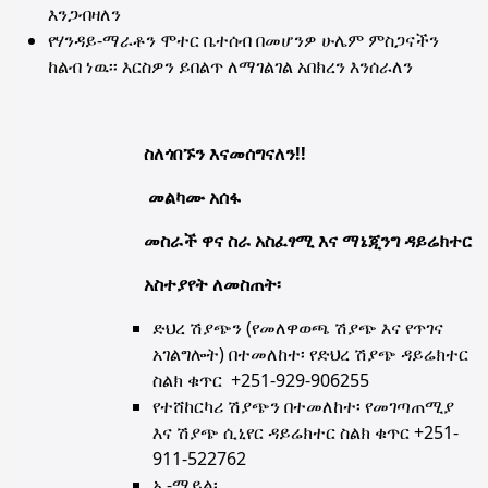
እንጋብዛለን
የሃንዳይ-ማራቶን ሞተር ቤተሰብ በመሆንዎ ሁሌም ምስጋናችን
ከልብ ነዉ፡፡ እርስዎን ይበልጥ ለማገልገል አበክረን እንሰራለን
ስለጎበኙን እናመሰግናለን!!
መልካሙ አሰፋ
መስራች ዋና ስራ አስፈፃሚ እና ማኔጂንግ ዳይሬክተር
አስተያየት ለመስጠት፡
ድህረ ሽያጭን (የመለዋወጫ ሽያጭ እና የጥገና
አገልግሎት) በተመለከተ፡ የድህረ ሽያጭ ዳይሬክተር
ስልክ ቁጥር +251-929-906255
የተሸከርካሪ ሽያጭን በተመለከተ፡ የመገጣጠሚያ
እና ሽያጭ ሲኒየር ዳይሬክተር ስልክ ቁጥር +251-
911-522762
ኢ-ሜይል፡