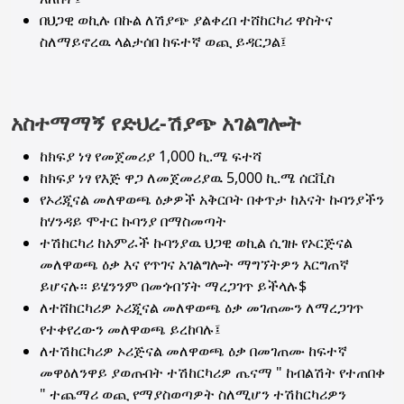
በህጋዊ ወኪሉ በኩል ለሽያጭ ያልቀረበ ተሸከርካሪ ዋስትና
ስለማይኖረዉ ላልታሰበ ከፍተኛ ወጪ ይዳርጋል፤
አስተማማኝ የድህረ-ሽያጭ አገልግሎት
ከክፍያ ነፃ የመጀመሪያ 1,000 ኪ.ሜ ፍተሻ
ከክፍያ ነፃ የእጅ ዋጋ ለመጀመሪያዉ 5,000 ኪ.ሜ ሰርቪስ
የኦሪጂናል መለዋወጫ ዕቃዎች አቅርቦት በቀጥታ ከእናት ኩባንያችን
ከሃንዳይ ሞተር ኩባንያ በማስመጣት
ተሽከርካሪ ከአምራች ኩባንያዉ ህጋዊ ወኪል ሲገዙ የኦርጅናል
መለዋወጫ ዕቃ እና የጥገና አገልግሎት ማግኘትዎን እርግጠኛ
ይሆናሉ፡፡ ይሄንንም በመጎብኘት ማረጋገጥ ይችላሉ$
ለተሸከርካሪዎ ኦሪጂናል መለዋወጫ ዕቃ መገጠሙን ለማረጋገጥ
የተቀየረውን መለዋወጫ ይረከባሉ፤
ለተሽከርካሪዎ ኦሪጅናል መለዋወጫ ዕቃ በመገጠሙ ከፍተኛ
መዋዕለንዋይ ያወጡበት ተሽከርካሪዎ ጤናማ " ከብልሽት የተጠበቀ
" ተጨማሪ ወጪ የማያስወጣዎት ስለሚሆን ተሽከርካሪዎን